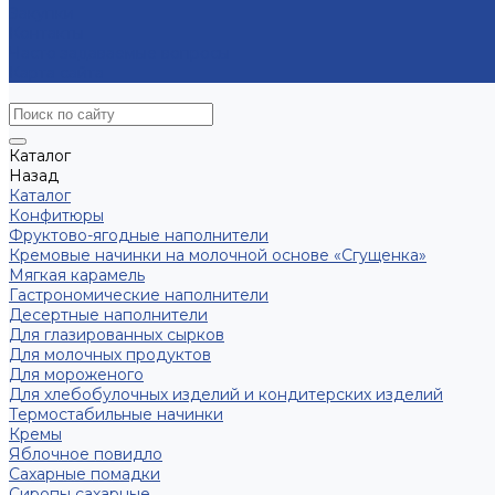
Закупки
Контакты
Часто задаваемые вопросы
Карта сайта
Каталог
Назад
Каталог
Конфитюры
Фруктово-ягодные наполнители
Кремовые начинки на молочной основе «Сгущенка»
Мягкая карамель
Гастрономические наполнители
Десертные наполнители
Для глазированных сырков
Для молочных продуктов
Для мороженого
Для хлебобулочных изделий и кондитерских изделий
Термостабильные начинки
Кремы
Яблочное повидло
Сахарные помадки
Сиропы сахарные