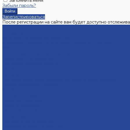
Запомнить меня
Забыли пароль?
Зарегистрироваться
После регистрации на сайте вам будет доступно отслежива
Каталог
Конфитюры
Фруктово-ягодные наполнители
Кремовые начинки на молочной основе «Сгущенка»
Мягкая карамель
Гастрономические наполнители
Десертные наполнители
Для глазированных сырков
Для молочных продуктов
Для мороженого
Для хлебобулочных изделий и кондитерских изделий
Термостабильные начинки
Кремы
Яблочное повидло
Сахарные помадки
Сиропы сахарные
Полуфабрикат мармелада
О компании
История и современность
Политика в области качества