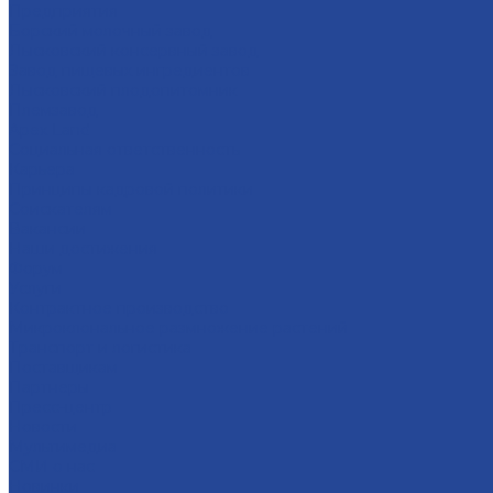
Предприятия
Борский молочный завод
Лысковский консервный завод
Завод пищевых ингредиентов
Лысковский плодопитомник
Племзавод
Apex Land
Социальная ответственность
Карьера
Принципы кадровой политики
Соискателям
Вакансии
Наши достижения
Форум
Услуги
Контрактное производство
Микроклональное размножение растений
Транспорт и логистика
Поставщикам
Партнеры
Пресс-центр
Новости
Мультимедиа
СМИ о нас
Новинки