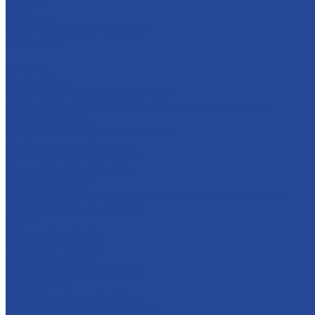
Закупки
Контакты
Часто задаваемые вопросы
Карта сайта
...
Каталог
Конфитюры
Фруктово-ягодные наполнители
Кремовые начинки на молочной основе «Сгущенка»
Мягкая карамель
Гастрономические наполнители
Десертные наполнители
Для глазированных сырков
Для молочных продуктов
Для мороженого
Для хлебобулочных изделий и кондитерских изделий
Термостабильные начинки
Кремы
Яблочное повидло
Сахарные помадки
Сиропы сахарные
Полуфабрикат мармелада
О компании
История и современность
Политика в области качества