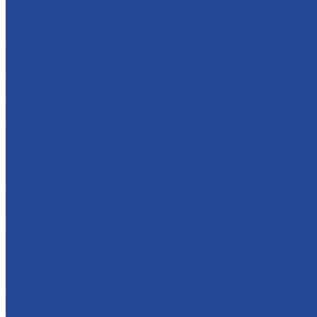
Предприятия
Борский молочный завод
Лысковский консервный завод
Завод пищевых ингредиентов
Лысковский плодопитомник
Племзавод
Apex Land
Социальная ответственность
Карьера
Принципы кадровой политики
Соискателям
Вакансии
Наши достижения
Форум
Услуги
Контрактное производство
Микроклональное размножение растений
Транспорт и логистика
Поставщикам
Партнеры
Пресс-центр
Новости
Мультимедиа
СМИ о нас
Новинки