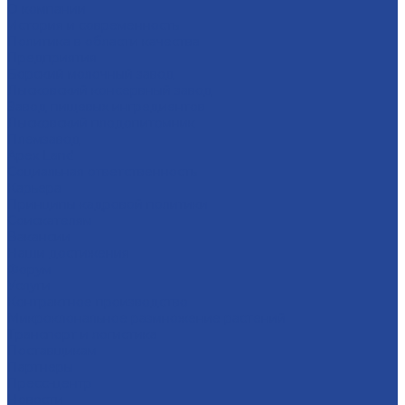
О компании
История и современность
Политика в области качества
Предприятия
Борский молочный завод
Лысковский консервный завод
Завод пищевых ингредиентов
Лысковский плодопитомник
Племзавод
Apex Land
Социальная ответственность
Карьера
Принципы кадровой политики
Соискателям
Вакансии
Наши достижения
Форум
Услуги
Контрактное производство
Микроклональное размножение растений
Транспорт и логистика
Поставщикам
Партнеры
Пресс-центр
Новости