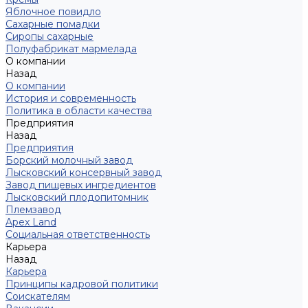
Яблочное повидло
Сахарные помадки
Сиропы сахарные
Полуфабрикат мармелада
О компании
Назад
О компании
История и современность
Политика в области качества
Предприятия
Назад
Предприятия
Борский молочный завод
Лысковский консервный завод
Завод пищевых ингредиентов
Лысковский плодопитомник
Племзавод
Apex Land
Социальная ответственность
Карьера
Назад
Карьера
Принципы кадровой политики
Соискателям