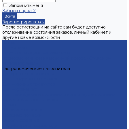
Запомнить меня
Забыли пароль?
Зарегистрироваться
После регистрации на сайте вам будет доступно
отслеживание состояния заказов, личный кабинет и
другие новые возможности
Каталог
Конфитюры
Фруктово-ягодные наполнители
Кремовые начинки на молочной основе «Сгущенка»
Мягкая карамель
Гастрономические наполнители
Десертные наполнители
Для глазированных сырков
Для молочных продуктов
Для мороженого
Для хлебобулочных изделий и кондитерских изделий
Термостабильные начинки
Кремы
Яблочное повидло
Сахарные помадки
Сиропы сахарные
Полуфабрикат мармелада