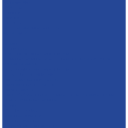
Мультимедиа
СМИ о нас
Новинки
Закупки
Контакты
Часто задаваемые вопросы
Карта сайта
...
Каталог
Конфитюры
Фруктово-ягодные наполнители
Кремовые начинки на молочной основе «Сгущенка»
Мягкая карамель
Гастрономические наполнители
Десертные наполнители
Для глазированных сырков
Для молочных продуктов
Для мороженого
Для хлебобулочных изделий и кондитерских изделий
Термостабильные начинки
Кремы
Яблочное повидло
Сахарные помадки
Сиропы сахарные
Полуфабрикат мармелада