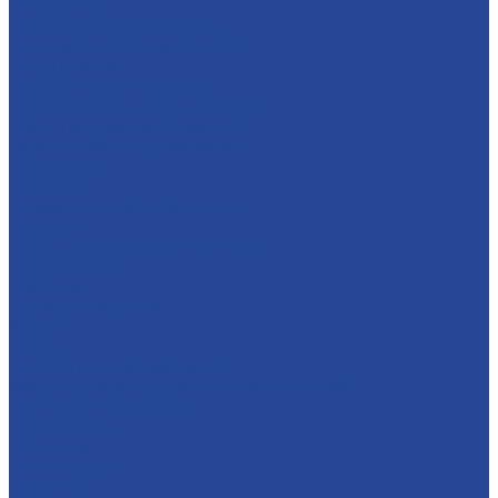
О компании
История и современность
Политика в области качества
Предприятия
Борский молочный завод
Лысковский консервный завод
Завод пищевых ингредиентов
Лысковский плодопитомник
Племзавод
Apex Land
Социальная ответственность
Карьера
Принципы кадровой политики
Соискателям
Вакансии
Наши достижения
Форум
Услуги
Контрактное производство
Микроклональное размножение растений
Транспорт и логистика
Поставщикам
Партнеры
Пресс-центр
Новости