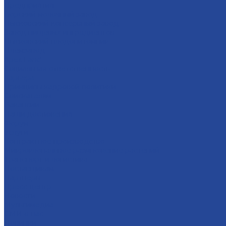
Предприятия
Борский молочный завод
Лысковский консервный завод
Завод пищевых ингредиентов
Лысковский плодопитомник
Племзавод
Apex Land
Социальная ответственность
Карьера
Принципы кадровой политики
Соискателям
Вакансии
Наши достижения
Форум
Услуги
Контрактное производство
Микроклональное размножение растений
Транспорт и логистика
Поставщикам
Партнеры
Пресс-центр
Новости
Мультимедиа
СМИ о нас
Новинки