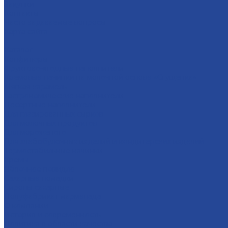
Закупки
Контакты
Часто задаваемые вопросы
Карта сайта
...
Каталог
Конфитюры
Фруктово-ягодные наполнители
Кремовые начинки на молочной основе «Сгущенка»
Мягкая карамель
Гастрономические наполнители
Десертные наполнители
Для глазированных сырков
Для молочных продуктов
Для мороженого
Для хлебобулочных изделий и кондитерских изделий
Термостабильные начинки
Кремы
Яблочное повидло
Сахарные помадки
Сиропы сахарные
Полуфабрикат мармелада
О компании
История и современность
Политика в области качества