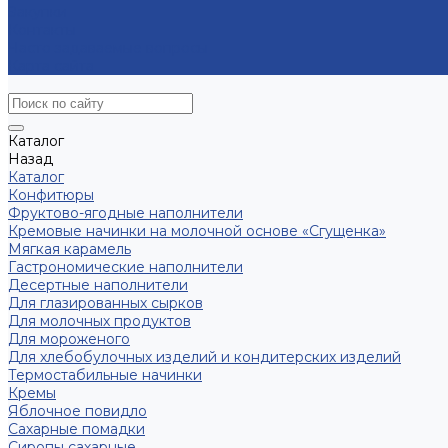
Закупки
Контакты
Часто задаваемые вопросы
Карта сайта
Каталог
Назад
Каталог
Конфитюры
Фруктово-ягодные наполнители
Кремовые начинки на молочной основе «Сгущенка»
Мягкая карамель
Гастрономические наполнители
Десертные наполнители
Для глазированных сырков
Для молочных продуктов
Для мороженого
Для хлебобулочных изделий и кондитерских изделий
Термостабильные начинки
Кремы
Яблочное повидло
Сахарные помадки
Сиропы сахарные