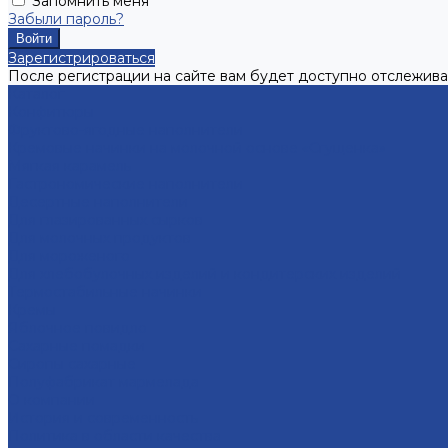
Запомнить меня
Забыли пароль?
Зарегистрироваться
После регистрации на сайте вам будет доступно отслежива
Каталог
Конфитюры
Фруктово-ягодные наполнители
Кремовые начинки на молочной основе «Сгущенка»
Мягкая карамель
Гастрономические наполнители
Десертные наполнители
Для глазированных сырков
Для молочных продуктов
Для мороженого
Для хлебобулочных изделий и кондитерских изделий
Термостабильные начинки
Кремы
Яблочное повидло
Сахарные помадки
Сиропы сахарные
Полуфабрикат мармелада
О компании
История и современность
Политика в области качества