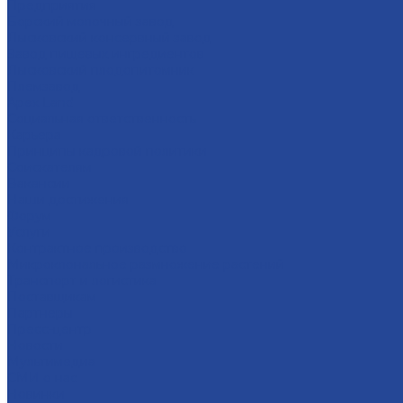
Предприятия
Борский молочный завод
Лысковский консервный завод
Завод пищевых ингредиентов
Лысковский плодопитомник
Племзавод
Apex Land
Социальная ответственность
Карьера
Принципы кадровой политики
Соискателям
Вакансии
Наши достижения
Форум
Услуги
Контрактное производство
Микроклональное размножение растений
Транспорт и логистика
Поставщикам
Партнеры
Пресс-центр
Новости
Мультимедиа
СМИ о нас
Новинки