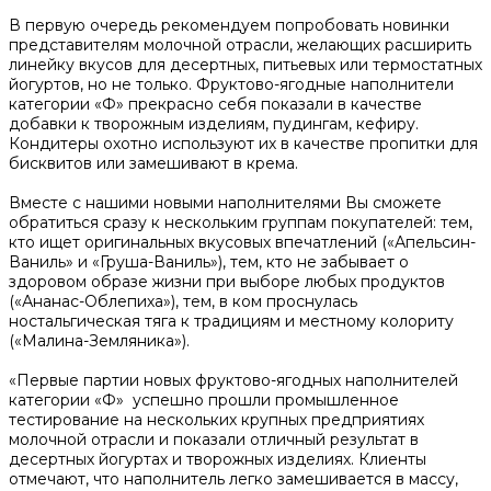
В первую очередь рекомендуем попробовать новинки
представителям молочной отрасли, желающих расширить
линейку вкусов для десертных, питьевых или термостатных
йогуртов, но не только. Фруктово-ягодные наполнители
категории «Ф» прекрасно себя показали в качестве
добавки к творожным изделиям, пудингам, кефиру.
Кондитеры охотно используют их в качестве пропитки для
бисквитов или замешивают в крема.
Вместе с нашими новыми наполнителями Вы сможете
обратиться сразу к нескольким группам покупателей: тем,
кто ищет оригинальных вкусовых впечатлений («Апельсин-
Ваниль» и «Груша-Ваниль»), тем, кто не забывает о
здоровом образе жизни при выборе любых продуктов
(«Ананас-Облепиха»), тем, в ком проснулась
ностальгическая тяга к традициям и местному колориту
(«Малина-Земляника»).
«Первые партии новых фруктово-ягодных наполнителей
категории «Ф» успешно прошли промышленное
тестирование на нескольких крупных предприятиях
молочной отрасли и показали отличный результат в
десертных йогуртах и творожных изделиях. Клиенты
отмечают, что наполнитель легко замешивается в массу,