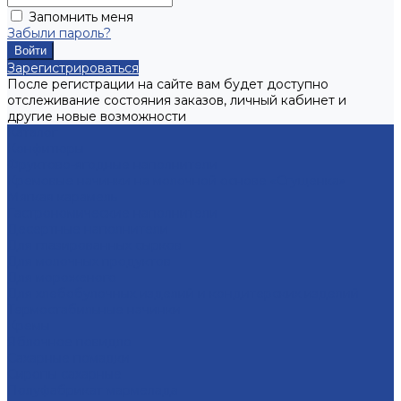
Запомнить меня
Забыли пароль?
Зарегистрироваться
После регистрации на сайте вам будет доступно
отслеживание состояния заказов, личный кабинет и
другие новые возможности
Каталог
Конфитюры
Фруктово-ягодные наполнители
Кремовые начинки на молочной основе «Сгущенка»
Мягкая карамель
Гастрономические наполнители
Десертные наполнители
Для глазированных сырков
Для молочных продуктов
Для мороженого
Для хлебобулочных изделий и кондитерских изделий
Термостабильные начинки
Кремы
Яблочное повидло
Сахарные помадки
Сиропы сахарные
Полуфабрикат мармелада