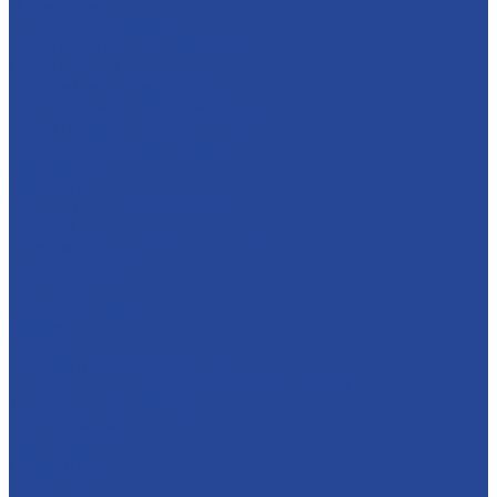
О компании
История и современность
Политика в области качества
Предприятия
Борский молочный завод
Лысковский консервный завод
Завод пищевых ингредиентов
Лысковский плодопитомник
Племзавод
Apex Land
Социальная ответственность
Карьера
Принципы кадровой политики
Соискателям
Вакансии
Наши достижения
Форум
Услуги
Контрактное производство
Микроклональное размножение растений
Транспорт и логистика
Поставщикам
Партнеры
Пресс-центр
Новости