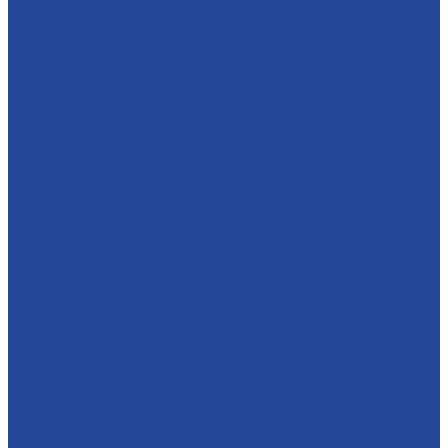
Мультимедиа
СМИ о нас
Новинки
Закупки
Контакты
Часто задаваемые вопросы
Карта сайта
...
Каталог
Конфитюры
Фруктово-ягодные наполнители
Кремовые начинки на молочной основе «Сгущенка»
Мягкая карамель
Гастрономические наполнители
Десертные наполнители
Для глазированных сырков
Для молочных продуктов
Для мороженого
Для хлебобулочных изделий и кондитерских изделий
Термостабильные начинки
Кремы
Яблочное повидло
Сахарные помадки
Сиропы сахарные
Полуфабрикат мармелада