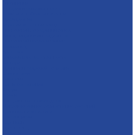
О компании
История и современность
Политика в области качества
Предприятия
Борский молочный завод
Лысковский консервный завод
Завод пищевых ингредиентов
Лысковский плодопитомник
Племзавод
Apex Land
Социальная ответственность
Карьера
Принципы кадровой политики
Соискателям
Вакансии
Наши достижения
Форум
Услуги
Контрактное производство
Микроклональное размножение растений
Транспорт и логистика
Поставщикам
Партнеры
Пресс-центр
Новости