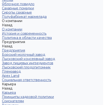
Яблочное повидло
Сахарные помадки
Сиропы сахарные
Полуфабрикат мармелада
О компании
Назад
О компании
История и современность
Политика в области качества
Предприятия
Назад
Предприятия
Борский молочный завод
Лысковский консервный завод
Завод пищевых ингредиентов
Лысковский плодопитомник
Племзавод
Apex Land
Социальная ответственность
Карьера
Назад
Карьера
Принципы кадровой политики
Соискателям