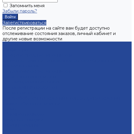
Запомнить меня
Забыли пароль?
Зарегистрироваться
После регистрации на сайте вам будет доступно
отслеживание состояния заказов, личный кабинет и
другие новые возможности
Каталог
Конфитюры
Фруктово-ягодные наполнители
Кремовые начинки на молочной основе «Сгущенка»
Мягкая карамель
Гастрономические наполнители
Десертные наполнители
Для глазированных сырков
Для молочных продуктов
Для мороженого
Для хлебобулочных изделий и кондитерских изделий
Термостабильные начинки
Кремы
Яблочное повидло
Сахарные помадки
Сиропы сахарные
Полуфабрикат мармелада