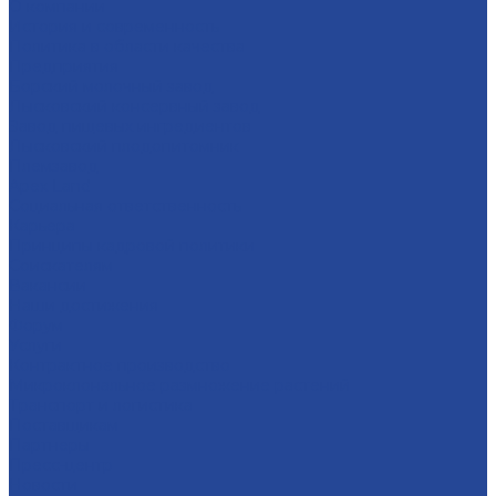
О компании
История и современность
Политика в области качества
Предприятия
Борский молочный завод
Лысковский консервный завод
Завод пищевых ингредиентов
Лысковский плодопитомник
Племзавод
Apex Land
Социальная ответственность
Карьера
Принципы кадровой политики
Соискателям
Вакансии
Наши достижения
Форум
Услуги
Контрактное производство
Микроклональное размножение растений
Транспорт и логистика
Поставщикам
Партнеры
Пресс-центр
Новости