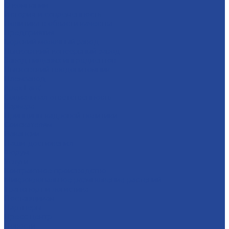
О компании
История и современность
Политика в области качества
Предприятия
Борский молочный завод
Лысковский консервный завод
Завод пищевых ингредиентов
Лысковский плодопитомник
Племзавод
Apex Land
Социальная ответственность
Карьера
Принципы кадровой политики
Соискателям
Вакансии
Наши достижения
Форум
Услуги
Контрактное производство
Микроклональное размножение растений
Транспорт и логистика
Поставщикам
Партнеры
Пресс-центр
Новости