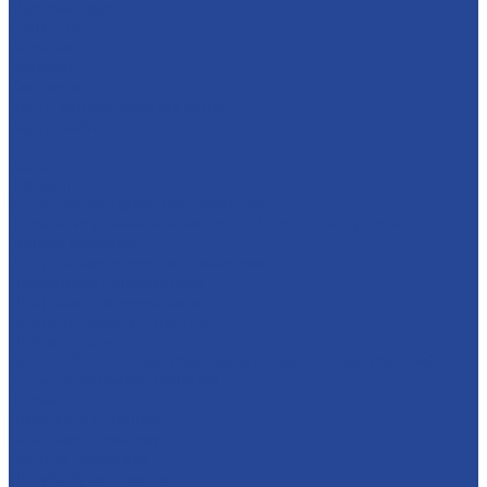
Мультимедиа
СМИ о нас
Новинки
Закупки
Контакты
Часто задаваемые вопросы
Карта сайта
...
Каталог
Конфитюры
Фруктово-ягодные наполнители
Кремовые начинки на молочной основе «Сгущенка»
Мягкая карамель
Гастрономические наполнители
Десертные наполнители
Для глазированных сырков
Для молочных продуктов
Для мороженого
Для хлебобулочных изделий и кондитерских изделий
Термостабильные начинки
Кремы
Яблочное повидло
Сахарные помадки
Сиропы сахарные
Полуфабрикат мармелада