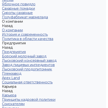
Яблочное повидло
Сахарные помадки
Сиропы сахарные
Полуфабрикат мармелада
О компании
Назад
О компании
История и современность
Политика в области качества
Предприятия
Назад
Предприятия
Борский молочный завод
Лысковский консервный завод
Завод пищевых ингредиентов
Лысковский плодопитомник
Племзавод
Apex Land
Социальная ответственность
Карьера
Назад
Карьера
Принципы кадровой политики
Соискателям