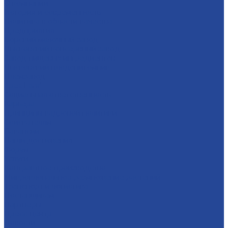
О компании
История и современность
Политика в области качества
Предприятия
Борский молочный завод
Лысковский консервный завод
Завод пищевых ингредиентов
Лысковский плодопитомник
Племзавод
Apex Land
Социальная ответственность
Карьера
Принципы кадровой политики
Соискателям
Вакансии
Наши достижения
Форум
Услуги
Контрактное производство
Микроклональное размножение растений
Транспорт и логистика
Поставщикам
Партнеры
Пресс-центр
Новости