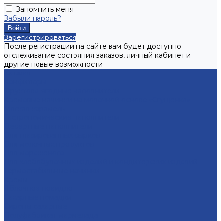
Запомнить меня
Забыли пароль?
Зарегистрироваться
После регистрации на сайте вам будет доступно
отслеживание состояния заказов, личный кабинет и
другие новые возможности
Каталог
Конфитюры
Фруктово-ягодные наполнители
Кремовые начинки на молочной основе «Сгущенка»
Мягкая карамель
Гастрономические наполнители
Десертные наполнители
Для глазированных сырков
Для молочных продуктов
Для мороженого
Для хлебобулочных изделий и кондитерских изделий
Термостабильные начинки
Кремы
Яблочное повидло
Сахарные помадки
Сиропы сахарные
Полуфабрикат мармелада