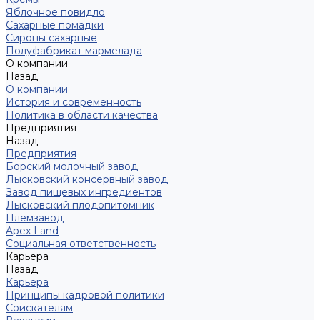
Яблочное повидло
Сахарные помадки
Сиропы сахарные
Полуфабрикат мармелада
О компании
Назад
О компании
История и современность
Политика в области качества
Предприятия
Назад
Предприятия
Борский молочный завод
Лысковский консервный завод
Завод пищевых ингредиентов
Лысковский плодопитомник
Племзавод
Apex Land
Социальная ответственность
Карьера
Назад
Карьера
Принципы кадровой политики
Соискателям