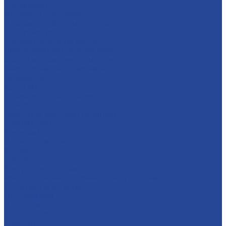
О компании
История и современность
Политика в области качества
Предприятия
Борский молочный завод
Лысковский консервный завод
Завод пищевых ингредиентов
Лысковский плодопитомник
Племзавод
Apex Land
Социальная ответственность
Карьера
Принципы кадровой политики
Соискателям
Вакансии
Наши достижения
Форум
Услуги
Контрактное производство
Микроклональное размножение растений
Транспорт и логистика
Поставщикам
Партнеры
Пресс-центр
Новости