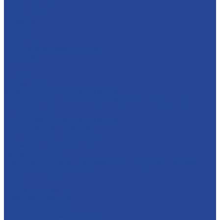
Мультимедиа
СМИ о нас
Новинки
Закупки
Контакты
Часто задаваемые вопросы
Карта сайта
...
Каталог
Конфитюры
Фруктово-ягодные наполнители
Кремовые начинки на молочной основе «Сгущенка»
Мягкая карамель
Гастрономические наполнители
Десертные наполнители
Для глазированных сырков
Для молочных продуктов
Для мороженого
Для хлебобулочных изделий и кондитерских изделий
Термостабильные начинки
Кремы
Яблочное повидло
Сахарные помадки
Сиропы сахарные
Полуфабрикат мармелада