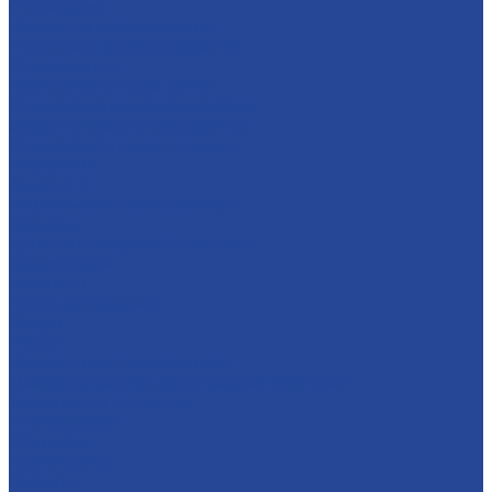
О компании
История и современность
Политика в области качества
Предприятия
Борский молочный завод
Лысковский консервный завод
Завод пищевых ингредиентов
Лысковский плодопитомник
Племзавод
Apex Land
Социальная ответственность
Карьера
Принципы кадровой политики
Соискателям
Вакансии
Наши достижения
Форум
Услуги
Контрактное производство
Микроклональное размножение растений
Транспорт и логистика
Поставщикам
Партнеры
Пресс-центр
Новости