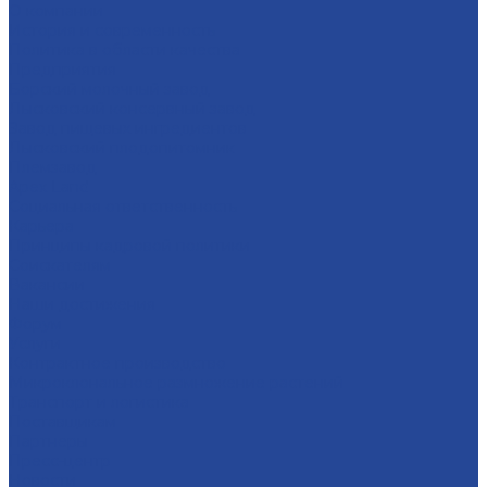
О компании
История и современность
Политика в области качества
Предприятия
Борский молочный завод
Лысковский консервный завод
Завод пищевых ингредиентов
Лысковский плодопитомник
Племзавод
Apex Land
Социальная ответственность
Карьера
Принципы кадровой политики
Соискателям
Вакансии
Наши достижения
Форум
Услуги
Контрактное производство
Микроклональное размножение растений
Транспорт и логистика
Поставщикам
Партнеры
Пресс-центр
Новости