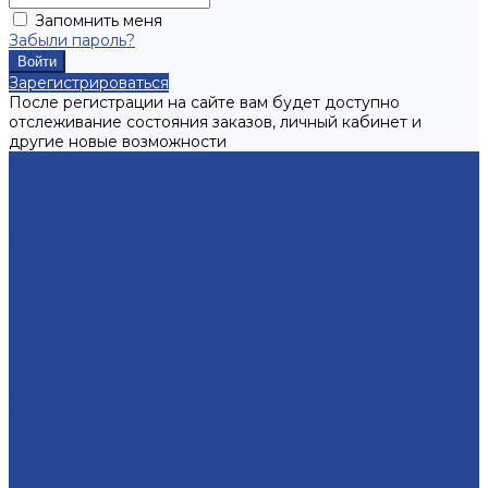
Запомнить меня
Забыли пароль?
Зарегистрироваться
После регистрации на сайте вам будет доступно
отслеживание состояния заказов, личный кабинет и
другие новые возможности
Каталог
Конфитюры
Фруктово-ягодные наполнители
Кремовые начинки на молочной основе «Сгущенка»
Мягкая карамель
Гастрономические наполнители
Десертные наполнители
Для глазированных сырков
Для молочных продуктов
Для мороженого
Для хлебобулочных изделий и кондитерских изделий
Термостабильные начинки
Кремы
Яблочное повидло
Сахарные помадки
Сиропы сахарные
Полуфабрикат мармелада