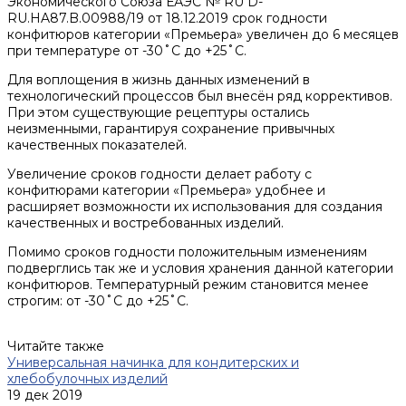
Экономического Союза ЕАЭС № RU D-
RU.HA87.B.00988/19 от 18.12.2019 срок годности
конфитюров категории «Премьера» увеличен до 6 месяцев
при температуре от -30˚C до +25˚C.
Для воплощения в жизнь данных изменений в
технологический процессов был внесён ряд коррективов.
При этом существующие рецептуры остались
неизменными, гарантируя сохранение привычных
качественных показателей.
Увеличение сроков годности делает работу с
конфитюрами категории «Премьера» удобнее и
расширяет возможности их использования для создания
качественных и востребованных изделий.
Помимо сроков годности положительным изменениям
подверглись так же и условия хранения данной категории
конфитюров. Температурный режим становится менее
строгим: от -30˚C до +25˚C.
Читайте также
Универсальная начинка для кондитерских и
хлебобулочных изделий
19 дек 2019