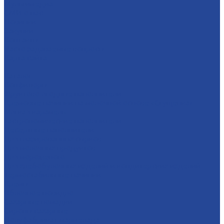
Мультимедиа
СМИ о нас
Новинки
Закупки
Контакты
Часто задаваемые вопросы
Карта сайта
...
Каталог
Конфитюры
Фруктово-ягодные наполнители
Кремовые начинки на молочной основе «Сгущенка»
Мягкая карамель
Гастрономические наполнители
Десертные наполнители
Для глазированных сырков
Для молочных продуктов
Для мороженого
Для хлебобулочных изделий и кондитерских изделий
Термостабильные начинки
Кремы
Яблочное повидло
Сахарные помадки
Сиропы сахарные
Полуфабрикат мармелада