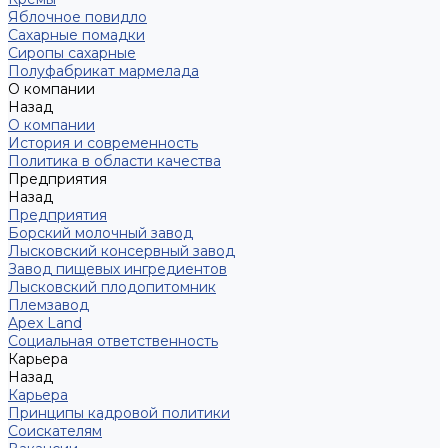
Яблочное повидло
Сахарные помадки
Сиропы сахарные
Полуфабрикат мармелада
О компании
Назад
О компании
История и современность
Политика в области качества
Предприятия
Назад
Предприятия
Борский молочный завод
Лысковский консервный завод
Завод пищевых ингредиентов
Лысковский плодопитомник
Племзавод
Apex Land
Социальная ответственность
Карьера
Назад
Карьера
Принципы кадровой политики
Соискателям