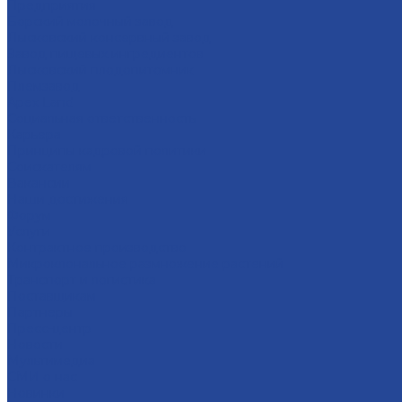
Предприятия
Борский молочный завод
Лысковский консервный завод
Завод пищевых ингредиентов
Лысковский плодопитомник
Племзавод
Apex Land
Социальная ответственность
Карьера
Принципы кадровой политики
Соискателям
Вакансии
Наши достижения
Форум
Услуги
Контрактное производство
Микроклональное размножение растений
Транспорт и логистика
Поставщикам
Партнеры
Пресс-центр
Новости
Мультимедиа
СМИ о нас
Новинки