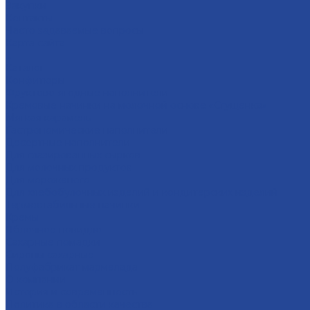
Закупки
Контакты
Часто задаваемые вопросы
Карта сайта
...
Каталог
Конфитюры
Фруктово-ягодные наполнители
Кремовые начинки на молочной основе «Сгущенка»
Мягкая карамель
Гастрономические наполнители
Десертные наполнители
Для глазированных сырков
Для молочных продуктов
Для мороженого
Для хлебобулочных изделий и кондитерских изделий
Термостабильные начинки
Кремы
Яблочное повидло
Сахарные помадки
Сиропы сахарные
Полуфабрикат мармелада
О компании
История и современность
Политика в области качества