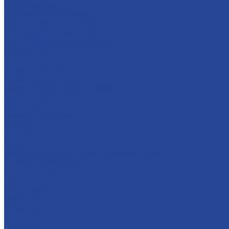
Предприятия
Борский молочный завод
Лысковский консервный завод
Завод пищевых ингредиентов
Лысковский плодопитомник
Племзавод
Apex Land
Социальная ответственность
Карьера
Принципы кадровой политики
Соискателям
Вакансии
Наши достижения
Форум
Услуги
Контрактное производство
Микроклональное размножение растений
Транспорт и логистика
Поставщикам
Партнеры
Пресс-центр
Новости
Мультимедиа
СМИ о нас
Новинки