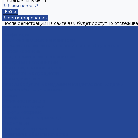
Запомнить меня
Забыли пароль?
Зарегистрироваться
После регистрации на сайте вам будет доступно отслежива
Каталог
Конфитюры
Фруктово-ягодные наполнители
Кремовые начинки на молочной основе «Сгущенка»
Мягкая карамель
Гастрономические наполнители
Десертные наполнители
Для глазированных сырков
Для молочных продуктов
Для мороженого
Для хлебобулочных изделий и кондитерских изделий
Термостабильные начинки
Кремы
Яблочное повидло
Сахарные помадки
Сиропы сахарные
Полуфабрикат мармелада
О компании
История и современность
Политика в области качества