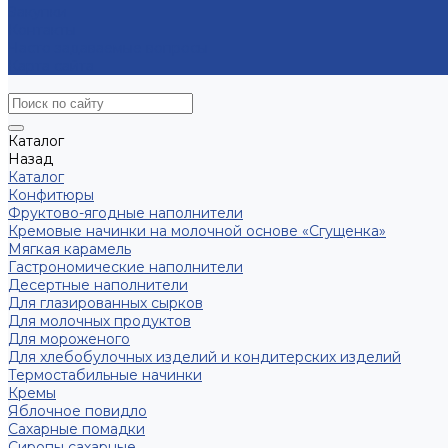
Закупки
Контакты
Часто задаваемые вопросы
Карта сайта
Каталог
Назад
Каталог
Конфитюры
Фруктово-ягодные наполнители
Кремовые начинки на молочной основе «Сгущенка»
Мягкая карамель
Гастрономические наполнители
Десертные наполнители
Для глазированных сырков
Для молочных продуктов
Для мороженого
Для хлебобулочных изделий и кондитерских изделий
Термостабильные начинки
Кремы
Яблочное повидло
Сахарные помадки
Сиропы сахарные