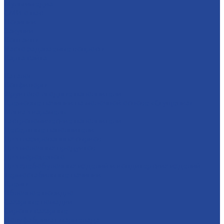
Мультимедиа
СМИ о нас
Новинки
Закупки
Контакты
Часто задаваемые вопросы
Карта сайта
...
Каталог
Конфитюры
Фруктово-ягодные наполнители
Кремовые начинки на молочной основе «Сгущенка»
Мягкая карамель
Гастрономические наполнители
Десертные наполнители
Для глазированных сырков
Для молочных продуктов
Для мороженого
Для хлебобулочных изделий и кондитерских изделий
Термостабильные начинки
Кремы
Яблочное повидло
Сахарные помадки
Сиропы сахарные
Полуфабрикат мармелада