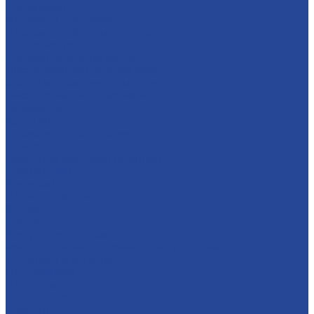
О компании
История и современность
Политика в области качества
Предприятия
Борский молочный завод
Лысковский консервный завод
Завод пищевых ингредиентов
Лысковский плодопитомник
Племзавод
Apex Land
Социальная ответственность
Карьера
Принципы кадровой политики
Соискателям
Вакансии
Наши достижения
Форум
Услуги
Контрактное производство
Микроклональное размножение растений
Транспорт и логистика
Поставщикам
Партнеры
Пресс-центр
Новости