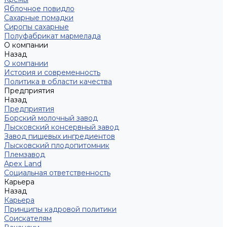
Яблочное повидло
Сахарные помадки
Сиропы сахарные
Полуфабрикат мармелада
О компании
Назад
О компании
История и современность
Политика в области качества
Предприятия
Назад
Предприятия
Борский молочный завод
Лысковский консервный завод
Завод пищевых ингредиентов
Лысковский плодопитомник
Племзавод
Apex Land
Социальная ответственность
Карьера
Назад
Карьера
Принципы кадровой политики
Соискателям