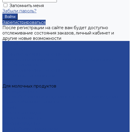
Запомнить меня
Забыли пароль?
Зарегистрироваться
После регистрации на сайте вам будет доступно
отслеживание состояния заказов, личный кабинет и
другие новые возможности
Каталог
Конфитюры
Фруктово-ягодные наполнители
Кремовые начинки на молочной основе «Сгущенка»
Мягкая карамель
Гастрономические наполнители
Десертные наполнители
Для глазированных сырков
Для молочных продуктов
Для мороженого
Для хлебобулочных изделий и кондитерских изделий
Термостабильные начинки
Кремы
Яблочное повидло
Сахарные помадки
Сиропы сахарные
Полуфабрикат мармелада