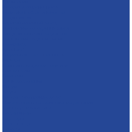
О компании
История и современность
Политика в области качества
Предприятия
Борский молочный завод
Лысковский консервный завод
Завод пищевых ингредиентов
Лысковский плодопитомник
Племзавод
Apex Land
Социальная ответственность
Карьера
Принципы кадровой политики
Соискателям
Вакансии
Наши достижения
Форум
Услуги
Контрактное производство
Микроклональное размножение растений
Транспорт и логистика
Поставщикам
Партнеры
Пресс-центр
Новости