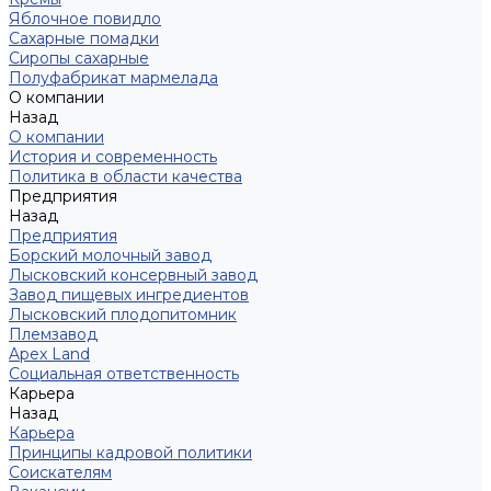
Яблочное повидло
Сахарные помадки
Сиропы сахарные
Полуфабрикат мармелада
О компании
Назад
О компании
История и современность
Политика в области качества
Предприятия
Назад
Предприятия
Борский молочный завод
Лысковский консервный завод
Завод пищевых ингредиентов
Лысковский плодопитомник
Племзавод
Apex Land
Социальная ответственность
Карьера
Назад
Карьера
Принципы кадровой политики
Соискателям