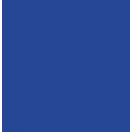
О компании
История и современность
Политика в области качества
Предприятия
Борский молочный завод
Лысковский консервный завод
Завод пищевых ингредиентов
Лысковский плодопитомник
Племзавод
Apex Land
Социальная ответственность
Карьера
Принципы кадровой политики
Соискателям
Вакансии
Наши достижения
Форум
Услуги
Контрактное производство
Микроклональное размножение растений
Транспорт и логистика
Поставщикам
Партнеры
Пресс-центр
Новости