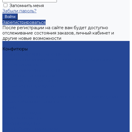
Запомнить меня
Забыли пароль?
Зарегистрироваться
После регистрации на сайте вам будет доступно
отслеживание состояния заказов, личный кабинет и
другие новые возможности
Каталог
Конфитюры
Фруктово-ягодные наполнители
Кремовые начинки на молочной основе «Сгущенка»
Мягкая карамель
Гастрономические наполнители
Десертные наполнители
Для глазированных сырков
Для молочных продуктов
Для мороженого
Для хлебобулочных изделий и кондитерских изделий
Термостабильные начинки
Кремы
Яблочное повидло
Сахарные помадки
Сиропы сахарные
Полуфабрикат мармелада