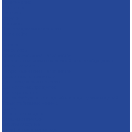
Мультимедиа
СМИ о нас
Новинки
Закупки
Контакты
Часто задаваемые вопросы
Карта сайта
...
Каталог
Конфитюры
Фруктово-ягодные наполнители
Кремовые начинки на молочной основе «Сгущенка»
Мягкая карамель
Гастрономические наполнители
Десертные наполнители
Для глазированных сырков
Для молочных продуктов
Для мороженого
Для хлебобулочных изделий и кондитерских изделий
Термостабильные начинки
Кремы
Яблочное повидло
Сахарные помадки
Сиропы сахарные
Полуфабрикат мармелада