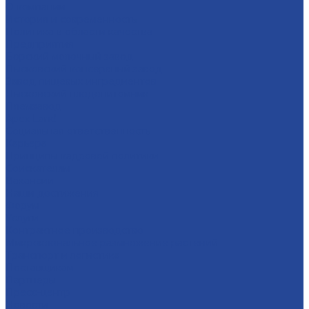
О компании
История и современность
Политика в области качества
Предприятия
Борский молочный завод
Лысковский консервный завод
Завод пищевых ингредиентов
Лысковский плодопитомник
Племзавод
Apex Land
Социальная ответственность
Карьера
Принципы кадровой политики
Соискателям
Вакансии
Наши достижения
Форум
Услуги
Контрактное производство
Микроклональное размножение растений
Транспорт и логистика
Поставщикам
Партнеры
Пресс-центр
Новости