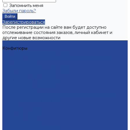
Запомнить меня
Забыли пароль?
Зарегистрироваться
После регистрации на сайте вам будет доступно
отслеживание состояния заказов, личный кабинет и
другие новые возможности
Каталог
Конфитюры
Фруктово-ягодные наполнители
Кремовые начинки на молочной основе «Сгущенка»
Мягкая карамель
Гастрономические наполнители
Десертные наполнители
Для глазированных сырков
Для молочных продуктов
Для мороженого
Для хлебобулочных изделий и кондитерских изделий
Термостабильные начинки
Кремы
Яблочное повидло
Сахарные помадки
Сиропы сахарные
Полуфабрикат мармелада