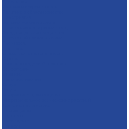
О компании
История и современность
Политика в области качества
Предприятия
Борский молочный завод
Лысковский консервный завод
Завод пищевых ингредиентов
Лысковский плодопитомник
Племзавод
Apex Land
Социальная ответственность
Карьера
Принципы кадровой политики
Соискателям
Вакансии
Наши достижения
Форум
Услуги
Контрактное производство
Микроклональное размножение растений
Транспорт и логистика
Поставщикам
Партнеры
Пресс-центр
Новости