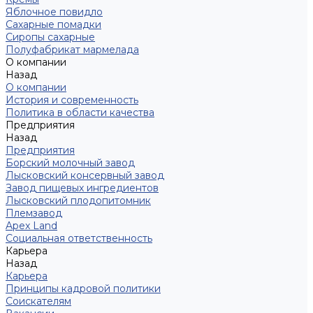
Яблочное повидло
Сахарные помадки
Сиропы сахарные
Полуфабрикат мармелада
О компании
Назад
О компании
История и современность
Политика в области качества
Предприятия
Назад
Предприятия
Борский молочный завод
Лысковский консервный завод
Завод пищевых ингредиентов
Лысковский плодопитомник
Племзавод
Apex Land
Социальная ответственность
Карьера
Назад
Карьера
Принципы кадровой политики
Соискателям