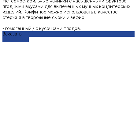
Нетермостабильные начинки с насыщенными фруктово-
ягодными вкусами для выпеченных мучных кондитерских
изделий. Конфитюр можно использовать в качестве
стержня в творожные сырки и зефир.
- гомогенный / с кусочками плодов.
Заказать
Подробнее