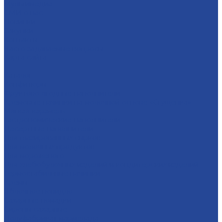
Мультимедиа
СМИ о нас
Новинки
Закупки
Контакты
Часто задаваемые вопросы
Карта сайта
...
Каталог
Конфитюры
Фруктово-ягодные наполнители
Кремовые начинки на молочной основе «Сгущенка»
Мягкая карамель
Гастрономические наполнители
Десертные наполнители
Для глазированных сырков
Для молочных продуктов
Для мороженого
Для хлебобулочных изделий и кондитерских изделий
Термостабильные начинки
Кремы
Яблочное повидло
Сахарные помадки
Сиропы сахарные
Полуфабрикат мармелада