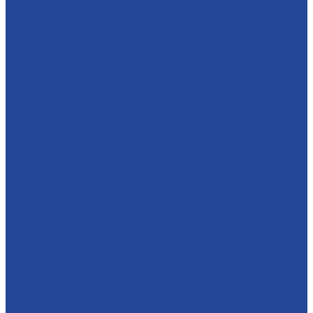
О компании
История и современность
Политика в области качества
Предприятия
Борский молочный завод
Лысковский консервный завод
Завод пищевых ингредиентов
Лысковский плодопитомник
Племзавод
Apex Land
Социальная ответственность
Карьера
Принципы кадровой политики
Соискателям
Вакансии
Наши достижения
Форум
Услуги
Контрактное производство
Микроклональное размножение растений
Транспорт и логистика
Поставщикам
Партнеры
Пресс-центр
Новости