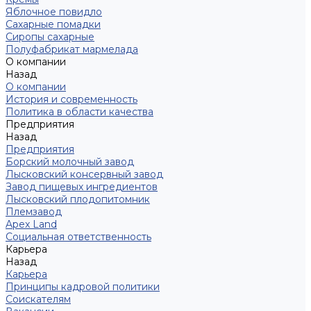
Яблочное повидло
Сахарные помадки
Сиропы сахарные
Полуфабрикат мармелада
О компании
Назад
О компании
История и современность
Политика в области качества
Предприятия
Назад
Предприятия
Борский молочный завод
Лысковский консервный завод
Завод пищевых ингредиентов
Лысковский плодопитомник
Племзавод
Apex Land
Социальная ответственность
Карьера
Назад
Карьера
Принципы кадровой политики
Соискателям