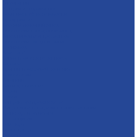
О компании
История и современность
Политика в области качества
Предприятия
Борский молочный завод
Лысковский консервный завод
Завод пищевых ингредиентов
Лысковский плодопитомник
Племзавод
Apex Land
Социальная ответственность
Карьера
Принципы кадровой политики
Соискателям
Вакансии
Наши достижения
Форум
Услуги
Контрактное производство
Микроклональное размножение растений
Транспорт и логистика
Поставщикам
Партнеры
Пресс-центр
Новости