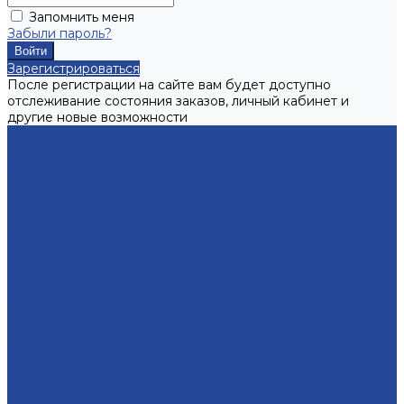
Запомнить меня
Забыли пароль?
Зарегистрироваться
После регистрации на сайте вам будет доступно
отслеживание состояния заказов, личный кабинет и
другие новые возможности
Каталог
Конфитюры
Фруктово-ягодные наполнители
Кремовые начинки на молочной основе «Сгущенка»
Мягкая карамель
Гастрономические наполнители
Десертные наполнители
Для глазированных сырков
Для молочных продуктов
Для мороженого
Для хлебобулочных изделий и кондитерских изделий
Термостабильные начинки
Кремы
Яблочное повидло
Сахарные помадки
Сиропы сахарные
Полуфабрикат мармелада