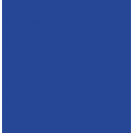
О компании
История и современность
Политика в области качества
Предприятия
Борский молочный завод
Лысковский консервный завод
Завод пищевых ингредиентов
Лысковский плодопитомник
Племзавод
Apex Land
Социальная ответственность
Карьера
Принципы кадровой политики
Соискателям
Вакансии
Наши достижения
Форум
Услуги
Контрактное производство
Микроклональное размножение растений
Транспорт и логистика
Поставщикам
Партнеры
Пресс-центр
Новости