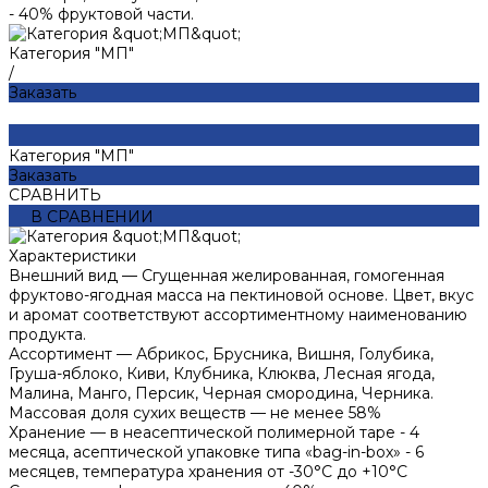
- 40% фруктовой части.
Категория "МП"
/
Заказать
Категория "МП"
Заказать
СРАВНИТЬ
В СРАВНЕНИИ
Характеристики
Внешний вид
—
Сгущенная желированная, гомогенная
фруктово-ягодная масса на пектиновой основе. Цвет, вкус
и аромат соответствуют ассортиментному наименованию
продукта.
Ассортимент
—
Абрикос, Брусника, Вишня, Голубика,
Груша-яблоко, Киви, Клубника, Клюква, Лесная ягода,
Малина, Манго, Персик, Черная смородина, Черника.
Массовая доля сухих веществ
—
не менее 58%
Хранение
—
в неасептической полимерной таре - 4
месяца, асептической упаковке типа «bag-in-box» - 6
месяцев, температура хранения от -30°С до +10°С