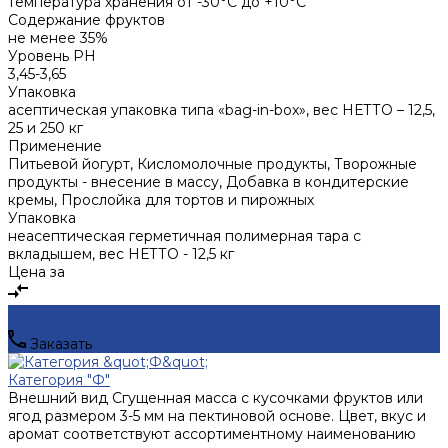
температура хранения от -30°С до +10°С
Содержание фруктов
не менее 35%
Уровень PH
3,45-3,65
Упаковка
асептическая упаковка типа «bag-in-box», вес НЕТТО – 12,5,
25 и 250 кг
Применение
Питьевой йогурт, Кисломолочные продукты, Творожные
продукты - внесение в массу, Добавка в кондитерские
кремы, Прослойка для тортов и пирожных
Упаковка
неасептическая герметичная полимерная тара с
вкладышем, вес НЕТТО - 12,5 кг
Цена за
Заказать
Категория "Ф"
Внешний вид
Сгущенная масса с кусочками фруктов или
ягод размером 3-5 мм на пектиновой основе. Цвет, вкус и
аромат соответствуют ассортиментному наименованию