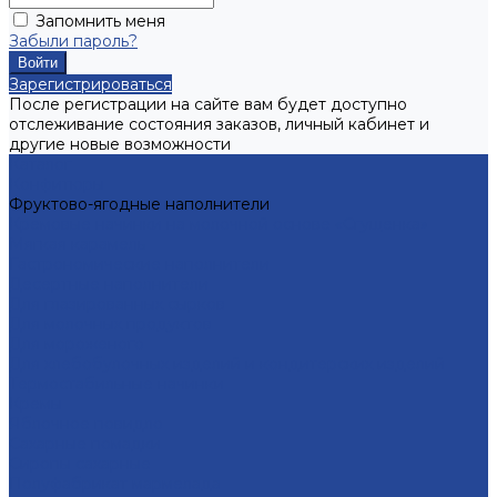
Запомнить меня
Забыли пароль?
Зарегистрироваться
После регистрации на сайте вам будет доступно
отслеживание состояния заказов, личный кабинет и
другие новые возможности
Каталог
Конфитюры
Фруктово-ягодные наполнители
Кремовые начинки на молочной основе «Сгущенка»
Мягкая карамель
Гастрономические наполнители
Десертные наполнители
Для глазированных сырков
Для молочных продуктов
Для мороженого
Для хлебобулочных изделий и кондитерских изделий
Термостабильные начинки
Кремы
Яблочное повидло
Сахарные помадки
Сиропы сахарные
Полуфабрикат мармелада