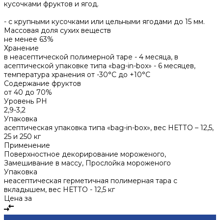
кусочками фруктов и ягод.
- с крупными кусочками или цельными ягодами до 15 мм.
Массовая доля сухих веществ
не менее 63%
Хранение
в неасептической полимерной таре - 4 месяца, в
асептической упаковке типа «bag-in-box» - 6 месяцев,
температура хранения от -30°С до +10°С
Содержание фруктов
от 40 до 70%
Уровень PH
2,9-3,2
Упаковка
асептическая упаковка типа «bag-in-box», вес НЕТТО – 12,5,
25 и 250 кг
Применение
Поверхностное декорирование мороженого,
Замешивание в массу, Прослойка мороженого
Упаковка
неасептическая герметичная полимерная тара с
вкладышем, вес НЕТТО - 12,5 кг
Цена за