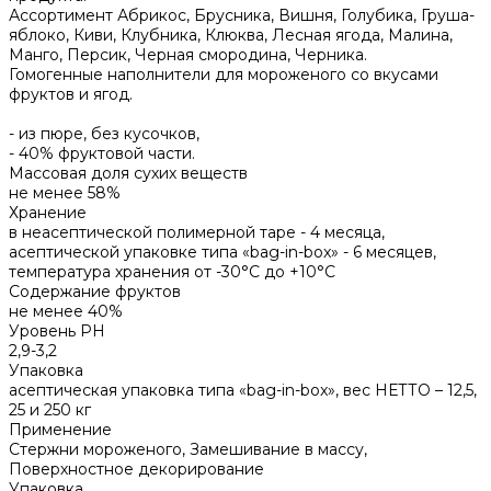
Ассортимент
Абрикос, Брусника, Вишня, Голубика, Груша-
яблоко, Киви, Клубника, Клюква, Лесная ягода, Малина,
Манго, Персик, Черная смородина, Черника.
Гомогенные наполнители для мороженого со вкусами
фруктов и ягод.
- из пюре, без кусочков,
- 40% фруктовой части.
Массовая доля сухих веществ
не менее 58%
Хранение
в неасептической полимерной таре - 4 месяца,
асептической упаковке типа «bag-in-box» - 6 месяцев,
температура хранения от -30°С до +10°С
Содержание фруктов
не менее 40%
Уровень PH
2,9-3,2
Упаковка
асептическая упаковка типа «bag-in-box», вес НЕТТО – 12,5,
25 и 250 кг
Применение
Стержни мороженого, Замешивание в массу,
Поверхностное декорирование
Упаковка