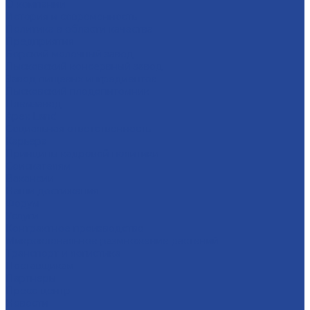
О компании
История и современность
Политика в области качества
Предприятия
Борский молочный завод
Лысковский консервный завод
Завод пищевых ингредиентов
Лысковский плодопитомник
Племзавод
Apex Land
Социальная ответственность
Карьера
Принципы кадровой политики
Соискателям
Вакансии
Наши достижения
Форум
Услуги
Контрактное производство
Микроклональное размножение растений
Транспорт и логистика
Поставщикам
Партнеры
Пресс-центр
Новости