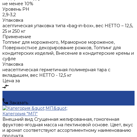
не менее 10%
Уровень PH
2,9-3,2
Упаковка
асептическая упаковка типа «bag-in-box», вес НЕТТО – 12,5,
25 и 250 кг
Применение
Топпинг для мороженого, Мраморное мороженое,
Поверхностное декорирование рожков, Топпинг для
кондитерских изделий, Внесение в кондитерские кремы и
суфле
Упаковка
неасептическая герметичная полимерная тара с
вкладышем, вес НЕТТО - 12,5 кг
Цена за
Заказать
Категория "МП"
Внешний вид
Сгущенная желированная, гомогенная
фруктово-ягодная масса на пектиновой основе. Цвет, вкус
и аромат соответствуют ассортиментному наименованию
продукта.