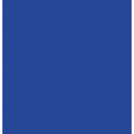
О компании
История и современность
Политика в области качества
Предприятия
Борский молочный завод
Лысковский консервный завод
Завод пищевых ингредиентов
Лысковский плодопитомник
Племзавод
Apex Land
Социальная ответственность
Карьера
Принципы кадровой политики
Соискателям
Вакансии
Наши достижения
Форум
Услуги
Контрактное производство
Микроклональное размножение растений
Транспорт и логистика
Поставщикам
Партнеры
Пресс-центр
Новости