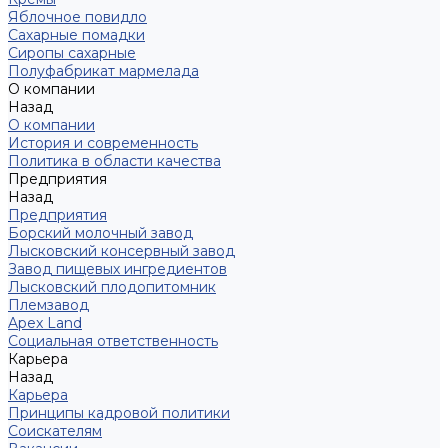
Яблочное повидло
Сахарные помадки
Сиропы сахарные
Полуфабрикат мармелада
О компании
Назад
О компании
История и современность
Политика в области качества
Предприятия
Назад
Предприятия
Борский молочный завод
Лысковский консервный завод
Завод пищевых ингредиентов
Лысковский плодопитомник
Племзавод
Apex Land
Социальная ответственность
Карьера
Назад
Карьера
Принципы кадровой политики
Соискателям