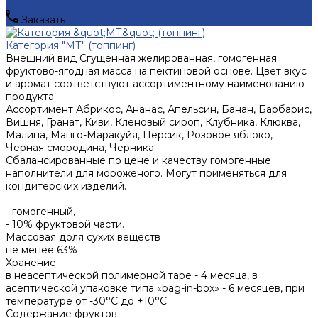
Заказать
Категория "МТ" (топпинг)
Внешний вид
Сгущенная желированная, гомогенная
фруктово-ягодная масса на пектиновой основе. Цвет вкус
и аромат соответствуют ассортиментному наименованию
продукта
Ассортимент
Абрикос, Ананас, Апельсин, Банан, Барбарис,
Вишня, Гранат, Киви, Кленовый сироп, Клубника, Клюква,
Малина, Манго-Маракуйя, Персик, Розовое яблоко,
Черная смородина, Черника.
Сбалансированные по цене и качеству гомогенные
наполнители для мороженого. Могут применяться для
кондитерских изделий.
- гомогенный,
- 10% фруктовой части.
Массовая доля сухих веществ
не менее 63%
Хранение
в неасептической полимерной таре - 4 месяца, в
асептической упаковке типа «bag-in-box» - 6 месяцев, при
температуре от -30°С до +10°С
Содержание фруктов