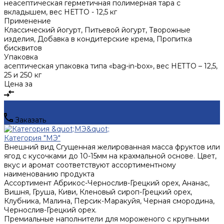
неасептическая герметичная полимерная тара с
вкладышем, вес НЕТТО - 12,5 кг
Применение
Классический йогурт, Питьевой йогурт, Творожные
изделия, Добавка в кондитерские крема, Пропитка
бисквитов
Упаковка
асептическая упаковка типа «bag-in-box», вес НЕТТО – 12,5,
25 и 250 кг
Цена за
Заказать
Категория "МЭ"
Внешний вид
Сгущенная желированная масса фруктов или
ягод с кусочками до 10-15мм на крахмальной основе. Цвет,
вкус и аромат соответствуют ассортиментному
наименованию продукта
Ассортимент
Абрикос-Чернослив-Грецкий орех, Ананас,
Вишня, Груша, Киви, Кленовый сироп-Грецкий орех,
Клубника, Малина, Персик-Маракуйя, Черная смородина,
Чернослив-Грецкий орех.
Премиальные наполнители для мороженого с крупными