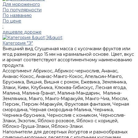
Для мороженого
По популярности
По названию
По цене
:
дешевле
дороже
Категория "Э"
Внешний вид
Сгущенная масса с кусочками фруктов или
ягод размером до 15 мм на крахмальной основе. Цвет, вкус
и аромат соответствуют ассортиментному наименованию
продукта.
Ассортимент
Абрикос, Абрикос-чернослив, Ананас,
Ананас-Кокос, Ананас-Манго-Кокос, Апельсин-Манго,
Брусника, Вишня, Вишня с ромом, Ежевика, Земляника,
Злаки, Киви, Клубника, Клюква-Гибискус, Лесная ягода,
Малина, Малина-Гранат, Малина-Мандарин, Малина-
Земляника, Манго, Манго-Маракуйя, Манго-Чиа, Мюсли,
Персик, Персик-Маракуйя, Фруктовая фантазия, Черная
смородина, Черная смородина-Малина, Черника,
Черника-брусника, Чернослив с коньяком, Чернослив-
Злаки, Экзотик, Яблоко розовое, Яблоко с корицей,
Яблоко-Груша-Злаки, Яблоко-Злаки.
Наполнители для десертных йогуртов и разнообразных
сливочно-молочных десертов с крупными кусочками