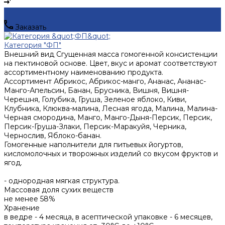
Заказать
Категория "ФП"
Внешний вид
Сгущенная масса гомогенной консистенции
на пектиновой основе. Цвет, вкус и аромат соответствуют
ассортиментному наименованию продукта.
Ассортимент
Абрикос, Абрикос-манго, Ананас, Ананас-
Манго-Апельсин, Банан, Брусника, Вишня, Вишня-
Черешня, Голубика, Груша, Зеленое яблоко, Киви,
Клубника, Клюква-малина, Лесная ягода, Малина, Малина-
Черная смородина, Манго, Манго-Дыня-Персик, Персик,
Персик-Груша-Злаки, Персик-Маракуйя, Черника,
Чернослив, Яблоко-банан.
Гомогенные наполнители для питьевых йогуртов,
кисломолочных и творожных изделий со вкусом фруктов и
ягод.
- однородная мягкая структура.
Массовая доля сухих веществ
не менее 58%
Хранение
в ведре - 4 месяца, в асептической упаковке - 6 месяцев,