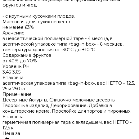
фруктов и ягод.
- с крупными кусочками плодов.
Массовая доля сухих веществ
не менее 63%
Хранение
в неасептической полимерной таре - 4 месяца, в
асептической упаковке типа «bag-in-box» - 6 месяцев,
температура хранения от -30°С до +10°С
Содержание фруктов
от 40% до 70%
Уровень PH
3,45-3,65
Упаковка
асептическая упаковка типа «bag-in-box», вес НЕТТО – 12,5,
25 и 250 кг
Применение
Десертные йогурты, Сливочно-молочные десерты,
Творожные изделия, Декорирование, Добавка в
кондитерские крема, Прослойка для тортов и пирожных
Упаковка
герметичная полимерная тара с вкладышем, вес НЕТТО -
12,5 кг
Цена за