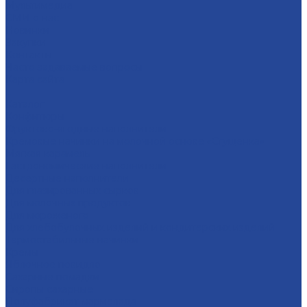
Мультимедиа
СМИ о нас
Новинки
Закупки
Контакты
Часто задаваемые вопросы
Карта сайта
...
Каталог
Конфитюры
Фруктово-ягодные наполнители
Кремовые начинки на молочной основе «Сгущенка»
Мягкая карамель
Гастрономические наполнители
Десертные наполнители
Для глазированных сырков
Для молочных продуктов
Для мороженого
Для хлебобулочных изделий и кондитерских изделий
Термостабильные начинки
Кремы
Яблочное повидло
Сахарные помадки
Сиропы сахарные
Полуфабрикат мармелада