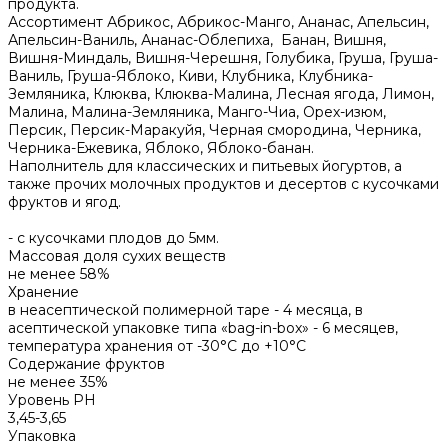
продукта.
Ассортимент
Абрикос, Абрикос-Манго, Ананас, Апельсин,
Апельсин-Ваниль, Ананас-Облепиха, Банан, Вишня,
Вишня-Миндаль, Вишня-Черешня, Голубика, Груша, Груша-
Ваниль, Груша-Яблоко, Киви, Клубника, Клубника-
Земляника, Клюква, Клюква-Малина, Лесная ягода, Лимон,
Малина, Малина-Земляника, Манго-Чиа, Орех-изюм,
Персик, Персик-Маракуйя, Черная смородина, Черника,
Черника-Ежевика, Яблоко, Яблоко-банан.
Наполнитель для классических и питьевых йогуртов, а
также прочих молочных продуктов и десертов с кусочками
фруктов и ягод.
- с кусочками плодов до 5мм.
Массовая доля сухих веществ
не менее 58%
Хранение
в неасептической полимерной таре - 4 месяца, в
асептической упаковке типа «bag-in-box» - 6 месяцев,
температура хранения от -30°С до +10°С
Содержание фруктов
не менее 35%
Уровень PH
3,45-3,65
Упаковка