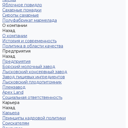
Яблочное повидло
Сахарные помадки
Сиропы сахарные
Полуфабрикат мармелада
О компании
Назад
О компании
История и современность
Политика в области качества
Предприятия
Назад
Предприятия
Борский молочный завод
Лысковский консервный завод
Завод пищевых ингредиентов
Лысковский плодопитомник
Племзавод
Apex Land
Социальная ответственность
Карьера
Назад
Карьера
Принципы кадровой политики
Соискателям