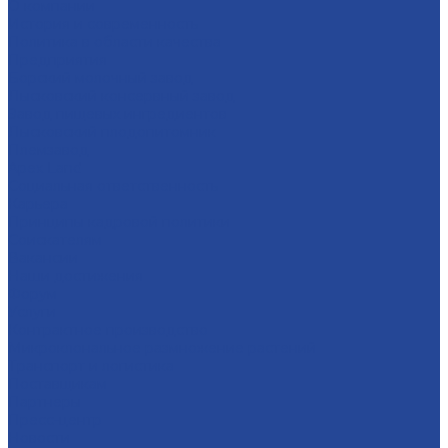
О компании
История и современность
Политика в области качества
Предприятия
Борский молочный завод
Лысковский консервный завод
Завод пищевых ингредиентов
Лысковский плодопитомник
Племзавод
Apex Land
Социальная ответственность
Карьера
Принципы кадровой политики
Соискателям
Вакансии
Наши достижения
Форум
Услуги
Контрактное производство
Микроклональное размножение растений
Транспорт и логистика
Поставщикам
Партнеры
Пресс-центр
Новости