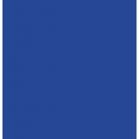
О компании
История и современность
Политика в области качества
Предприятия
Борский молочный завод
Лысковский консервный завод
Завод пищевых ингредиентов
Лысковский плодопитомник
Племзавод
Apex Land
Социальная ответственность
Карьера
Принципы кадровой политики
Соискателям
Вакансии
Наши достижения
Форум
Услуги
Контрактное производство
Микроклональное размножение растений
Транспорт и логистика
Поставщикам
Партнеры
Пресс-центр
Новости