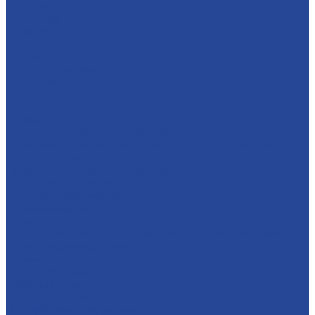
Мультимедиа
СМИ о нас
Новинки
Закупки
Контакты
Часто задаваемые вопросы
Карта сайта
...
Каталог
Конфитюры
Фруктово-ягодные наполнители
Кремовые начинки на молочной основе «Сгущенка»
Мягкая карамель
Гастрономические наполнители
Десертные наполнители
Для глазированных сырков
Для молочных продуктов
Для мороженого
Для хлебобулочных изделий и кондитерских изделий
Термостабильные начинки
Кремы
Яблочное повидло
Сахарные помадки
Сиропы сахарные
Полуфабрикат мармелада