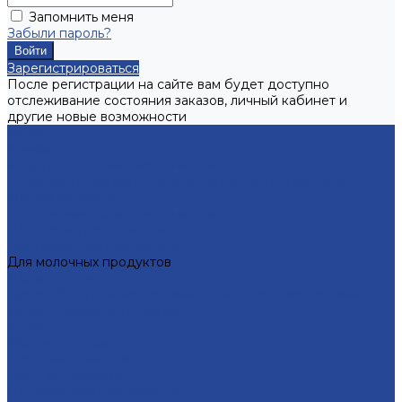
Запомнить меня
Забыли пароль?
Зарегистрироваться
После регистрации на сайте вам будет доступно
отслеживание состояния заказов, личный кабинет и
другие новые возможности
Каталог
Конфитюры
Фруктово-ягодные наполнители
Кремовые начинки на молочной основе «Сгущенка»
Мягкая карамель
Гастрономические наполнители
Десертные наполнители
Для глазированных сырков
Для молочных продуктов
Для мороженого
Для хлебобулочных изделий и кондитерских изделий
Термостабильные начинки
Кремы
Яблочное повидло
Сахарные помадки
Сиропы сахарные
Полуфабрикат мармелада